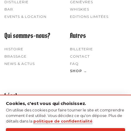
DISTILLERIE
GENIÈVRES
BAR
WHISKIES
EVENTS & LOCATION
EDITIONS LIMITÉES
Qui sommes-nous?
Autres
HISTOIRE
BILLETERIE
BRASSAGE
CONTACT
NEWS & ACTUS
FAQ
SHOP →
Légal
Cookies, c'est vous qui choisissez.
CONFIDENTIALITÉ
CGV
COOKIES
On utilise des cookies pour faire tourner le site et comprendre
comment il est utilisé. Vous décidez ce qu'on dépose. Plus de
BE0480153364
détails dans la
politique de confidentialité
.