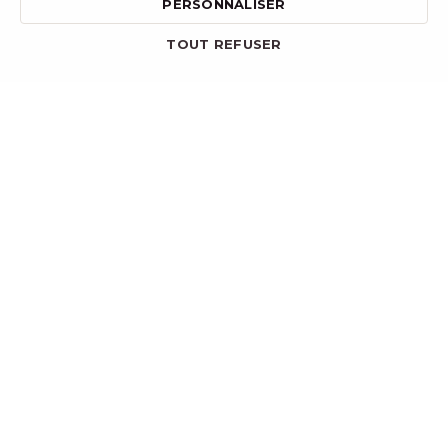
PERSONNALISER
TOUT REFUSER
EXPÉRIENCE IMMERSIVE
Rendez-nous
visite
Derrière chaque dégustation se cache un
secret. Profitez de notre experience
immersive et venez découvrir notre brassage
unique au sein de la
Brasserie Bourgogne
des Flandres
, en plein cœur de Bruges.