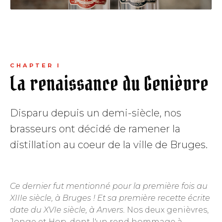
CHAPTER I
La renaissance du Genièvre
Disparu depuis un demi-siècle, nos
brasseurs ont décidé de ramener la
distillation au coeur de la ville de Bruges.
Ce dernier fut mentionné pour la première fois au
XIIIe siècle, à Bruges ! Et sa première recette écrite
date du XVIe siècle, à Anvers.
Nos deux genièvres,
Jonge et Hop, dont l'un rend hommage à