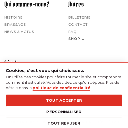
Qui sommes-nous?
Autres
HISTOIRE
BILLETERIE
BRASSAGE
CONTACT
NEWS & ACTUS
FAQ
SHOP →
Légal
Cookies, c'est vous qui choisissez.
CONFIDENTIALITÉ
CGV
COOKIES
On utilise des cookies pour faire tourner le site et comprendre
comment il est utilisé. Vous décidez ce qu'on dépose. Plus de
BE0480153364
détails dans la
politique de confidentialité
.
TOUT ACCEPTER
PERSONNALISER
COPYRIGHT ©2026 BOURGOGNE DES FLANDRES — RÉALISÉ PAR
TOUT REFUSER